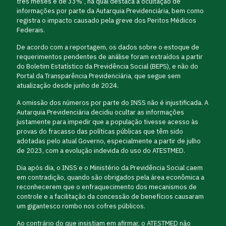
três meses é de 33%”, na qual destaca a ocultação de
informações por parte da Autarquia Previdenciária, bem como
registra o impacto causado pela greve dos Peritos Médicos
Federais.
De acordo com a reportagem, os dados sobre o estoque de
requerimentos pendentes de análise foram extraídos a partir
do Boletim Estatístico da Previdência Social (BEPS), e não do
Portal da Transparência Previdenciária, que segue sem
atualização desde junho de 2024.
A omissão dos números por parte do INSS não é injustificada. A
Autarquia Previdenciária decidiu ocultar as informações
justamente para impedir que a população tivesse acesso às
provas do fracasso das políticas públicas que têm sido
adotadas pelo atual Governo, especialmente a partir de julho
de 2023, com a evolução indevida do uso do ATESTMED.
Dia após dia, o INSS e o Ministério da Previdência Social caem
em contradição, quando são obrigados pela área econômica a
reconhecerem que o enfraquecimento dos mecanismos de
controle e a facilitação da concessão de benefícios causaram
um gigantesco rombo nos cofres públicos.
Ao contrário do que insistiam em afirmar, o ATESTMED não