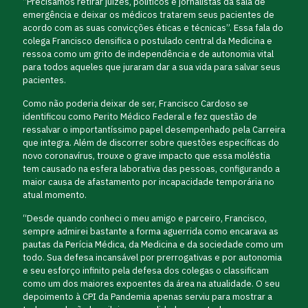
“Precisamos retirar juízes, políticos e jornalistas da sala de
emergência e deixar os médicos tratarem seus pacientes de
acordo com as suas convicções éticas e técnicas”. Essa fala do
colega Francisco densifica o postulado central da Medicina e
ressoa como um grito de independência e de autonomia vital
para todos aqueles que juraram dar a sua vida para salvar seus
pacientes.
Como não poderia deixar de ser, Francisco Cardoso se
identificou como Perito Médico Federal e fez questão de
ressalvar o importantíssimo papel desempenhado pela Carreira
que integra. Além de discorrer sobre questões específicas do
novo coronavírus, trouxe o grave impacto que essa moléstia
tem causado na esfera laborativa das pessoas, configurando a
maior causa de afastamento por incapacidade temporária no
atual momento.
“Desde quando conheci o meu amigo e parceiro, Francisco,
sempre admirei bastante a forma aguerrida como encarava as
pautas da Perícia Médica, da Medicina e da sociedade como um
todo. Sua defesa incansável por prerrogativas e por autonomia
e seu esforço infinito pela defesa dos colegas o classificam
como um dos maiores expoentes da área na atualidade. O seu
depoimento à CPI da Pandemia apenas serviu para mostrar a