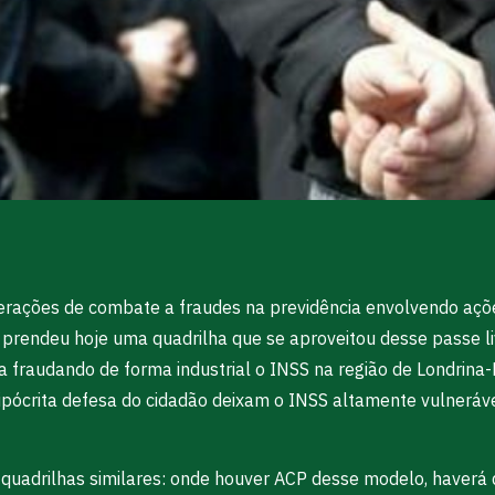
erações de combate a fraudes na previdência envolvendo ações
l prendeu hoje uma quadrilha que se aproveitou desse passe l
ava fraudando de forma industrial o INSS na região de Londrina
pócrita defesa do cidadão deixam o INSS altamente vulneráve
r quadrilhas similares: onde houver ACP desse modelo, haverá