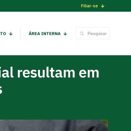
Filiar-se
ATO
ÁREA INTERNA
ial resultam em
s