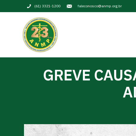
(61) 3321-1200
faleconosco@anmp.org.br
GREVE CAUS
A