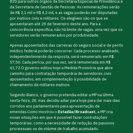
820 para outros órgãos da Secretaria Especial de Previdência e
da Secretaria de Gestão de Pessoas. As remunerações serão
de R$ 2,1 mil e R$ 4,2 mil, e as vagas poderão ser disputadas
por inativos civis e militares. Os elegíveis são os que se
aposentaram até 28 de fevereiro deste ano. Para a
concorrência específica, não há limite de vagas, uma vez que os
servidores serão remunerados por produtividade.
Apenas aposentados das carreiras do seguro social e de perito
médico federal poderão concorrer. Cada processo analisado,
independentemente da resposta, será remunerado em R$
57,50. Cada perícia, por sua vez, será remunerada em R$
61,72.O governo editou hoje a Medida Provisória que abre
caminho para contratação temporária de servidores civis
aposentados, em complementação à possibilidade de
chamamento de militares inativos.
Segundo Bianco, o governo pretendia editar a MP na última
sexta-feira, 28, mas decidiu adiar para hoje para dar mais dias
corridos aos parlamentares para apresentação de
emendas.Como mostrou o
Estadão/Broadcast,
a MP cria
novas situações em que é possível fazer contratações
temporárias, como a necessidade de redução de passivos
processuais ou de volume de trabalho acumulado.