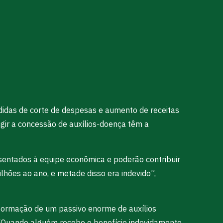
didas de corte de despesas e aumento de receitas
ngir a concessão de auxílios-doença têm a
sentados à equipe econômica e poderão contribuir
lhões ao ano, e metade disso era indevido”,
a formação de um passivo enorme de auxílios
 “Quando alguém recebe o benefício indevidamente,