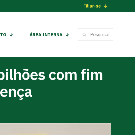
Filiar-se
ATO
ÁREA INTERNA
bilhões com fim
oença