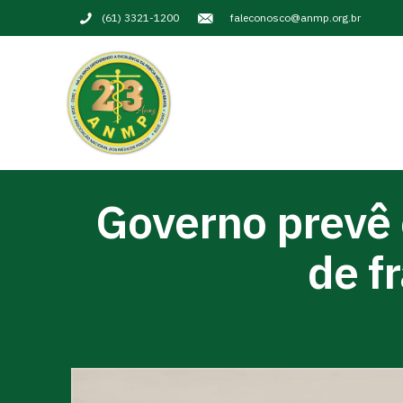
(61) 3321-1200
faleconosco@anmp.org.br
Governo prevê 
de f