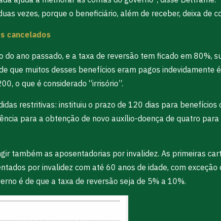
as vezes, porque o beneficiário, além de receber, deixa de con
os cancelados
to do ano passado, e a taxa de reversão tem ficado em 80%, su
 de que muitos desses benefícios eram pagos indevidamente é
00, o que é considerado “irrisório”.
as restritivas: instituiu o prazo de 120 dias para benefício
ência para a obtenção de novo auxílio-doença de quatro para 
ngir também as aposentadorias por invalidez. As primeiras ca
sentados por invalidez com até 60 anos de idade, com exceçã
verno é de que a taxa de reversão seja de 5% a 10%.