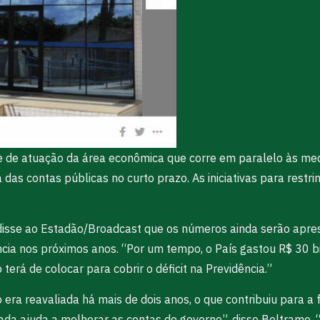
te de atuação da área econômica que corre em paralelo às me
das contas públicas no curto prazo. As iniciativas para restri
 disse ao Estadão/Broadcast que os números ainda serão apre
ncia nos próximos anos. “Por um tempo, o País gastou R$ 30 bi
terá de colocar para cobrir o déficit na Previdência.”
o era reavaliada há mais de dois anos, o que contribuiu para 
uada ajuda a melhorar as contas do governo”, disse Beltrame.