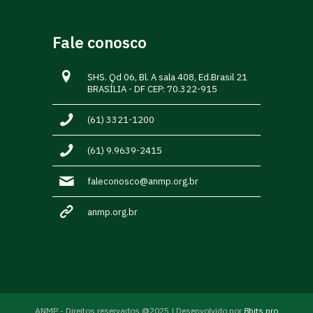
Fale conosco
SHS. Qd 06, Bl. A sala 408, Ed.Brasil 21
BRASÍLIA - DF CEP: 70.322-915
(61) 3321-1200
(61) 9.9639-2415
faleconosco@anmp.org.br
anmp.org.br
ANMP - Direitos reservados @2025 | Desenvolvido por
8bits.pro