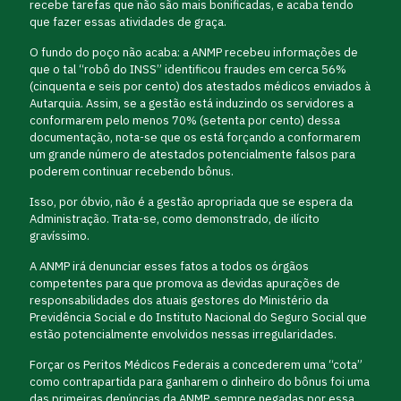
recebe tarefas que não são mais bonificadas, e acaba tendo
que fazer essas atividades de graça.
O fundo do poço não acaba: a ANMP recebeu informações de
que o tal “robô do INSS” identificou fraudes em cerca 56%
(cinquenta e seis por cento) dos atestados médicos enviados à
Autarquia. Assim, se a gestão está induzindo os servidores a
conformarem pelo menos 70% (setenta por cento) dessa
documentação, nota-se que os está forçando a conformarem
um grande número de atestados potencialmente falsos para
poderem continuar recebendo bônus.
Isso, por óbvio, não é a gestão apropriada que se espera da
Administração. Trata-se, como demonstrado, de ilícito
gravíssimo.
A ANMP irá denunciar esses fatos a todos os órgãos
competentes para que promova as devidas apurações de
responsabilidades dos atuais gestores do Ministério da
Previdência Social e do Instituto Nacional do Seguro Social que
estão potencialmente envolvidos nessas irregularidades.
Forçar os Peritos Médicos Federais a concederem uma “cota”
como contrapartida para ganharem o dinheiro do bônus foi uma
das primeiras denúncias da ANMP, sempre negadas por essa