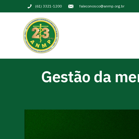
(61) 3321-1200
faleconosco@anmp.org.br
Gestão da men