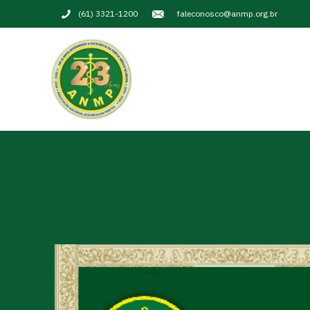
(61) 3321-1200
faleconosco@anmp.org.br