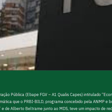
ração Pública (Ebape FGV – A1 Qualis Capes) intitulado “Ec
emática que o PRBI-BILD, programa concebido pela ANMP e b
 e de Alberto Beltrame junto ao MDS, teve um impacto de red