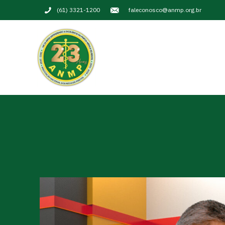
(61) 3321-1200
faleconosco@anmp.org.br