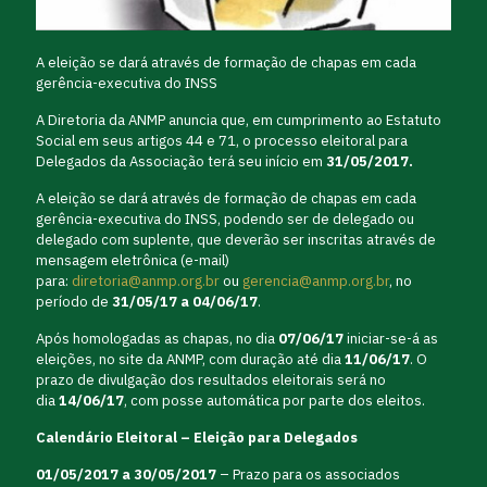
A eleição se dará através de formação de chapas em cada
gerência-executiva do INSS
A Diretoria da ANMP anuncia que, em cumprimento ao Estatuto
Social em seus artigos 44 e 71, o processo eleitoral para
Delegados da Associação terá seu início em
31/05/2017.
A eleição se dará através de formação de chapas em cada
gerência-executiva do INSS, podendo ser de delegado ou
delegado com suplente, que deverão ser inscritas através de
mensagem eletrônica (e-mail)
para:
diretoria@anmp.org.br
ou
gerencia@anmp.org.br
, no
período de
31/05/17 a 04/06/17
.
Após homologadas as chapas, no dia
07/06/17
iniciar-se-á as
eleições, no site da ANMP, com duração até dia
11/06/17
. O
prazo de divulgação dos resultados eleitorais será no
dia
14/06/17
, com posse automática por parte dos eleitos.
Calendário Eleitoral – Eleição para Delegados
01/05/2017 a 30/05/2017
– Prazo para os associados