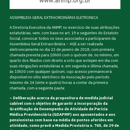
ASSEMBLEIA GERAL EXTRAORDINÁRIA ELETRONICA
A Diretoria Executiva da ANMP, no exercício de suas atribuições
estatutárias, vem, com base no art. 19 e seguintes do Estatuto
Social, convocar todos os seus associados a participarem da
Assembleia Geral Extraordinária – AGE a ser realizada
eletronicamente no dia 22 de janeiro de 2018, com primeira
chamada prevista para 10h00 com o quórum de, no mínimo, um
quarto dos filiados com direito a voto que estejam em dia com
suas obrigações estatutárias e, em segunda e última chamada,
às 10h30 com qualquer quórum, cujo acesso permanecerá
disponível no sítio eletrônico da Associação pelo período
máximo de 24 (vinte e quatro) horas a contar da primeira
chamada, com a seguinte pauta:
–
Deliberação acerca da propositura de medida judicial
cabível com o objetivo de garantir a incorporação da
Gratificação de Desempenho de Atividade de Perícia
Médica Previdenciária (GDAPMP) aos aposentados e aos
pensionistas com base na média de pontos aferidos em
atividade, como prevê a Medida Provisória n. 765, de 29 de