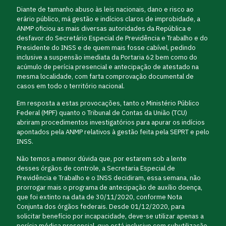
Diante de tamanho abuso às leis nacionais, dano e risco ao
erário público, má gestão e indícios claros de improbidade, a
ANMP oficiou as mais diversas autoridades da República e
desfavor do Secretário Especial de Previdência e Trabalho e do
Presidente do INSS e de quem mais fosse cabível, pedindo
inclusive a suspensão imediata da Portaria 62 bem como do
acúmulo de perícia presencial e antecipação de atestado na
mesma localidade, com farta comprovação documental de
casos em todo o território nacional.
Em resposta a estas provocações, tanto o Ministério Público
Federal (MPF) quanto o Tribunal de Contas da União (TCU)
abriram procedimentos investigatórios para apurar os indícios
apontados pela ANMP relativos à gestão feita pela SEPRT e pelo
INSS.
Não temos a menor dúvida que, por estarem sob a lente
desses órgãos de controle, a Secretaria Especial de
Previdência e Trabalho e o INSS decidiram, essa semana, não
prorrogar mais o programa de antecipação de auxílio doença,
que foi extinto na data de 30/11/2020, conforme Nota
Conjunta dos órgãos federais. Desde 01/12/2020, para
solicitar benefício por incapacidade, deve-se utilizar apenas a
perícia médica presencial, que está inclusive com subutilização