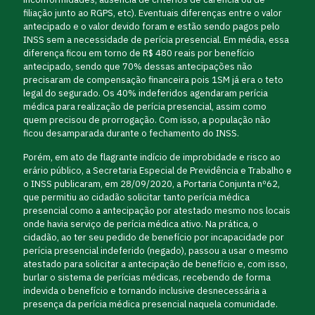
filiação junto ao RGPS, etc). Eventuais diferenças entre o valor
antecipado e o valor devido foram e estão sendo pagos pelo
INSS sem a necessidade de perícia presencial. Em média, essa
diferença ficou em torno de R$ 480 reais por benefício
antecipado, sendo que 70% dessas antecipações não
precisaram de compensação financeira pois 1SM já era o teto
legal do segurado. Os 40% indeferidos agendaram perícia
médica para realização de perícia presencial, assim como
quem precisou de prorrogação. Com isso, a população não
ficou desamparada durante o fechamento do INSS.
Porém, em ato de flagrante indício de improbidade e risco ao
erário público, a Secretaria Especial de Previdência e Trabalho e
o INSS publicaram, em 28/09/2020, a Portaria Conjunta nº62,
que permitiu ao cidadão solicitar tanto perícia médica
presencial como a antecipação por atestado mesmo nos locais
onde havia serviço de perícia médica ativo. Na prática, o
cidadão, ao ter seu pedido de benefício por incapacidade por
perícia presencial indeferido (negado), passou a usar o mesmo
atestado para solicitar a antecipação de benefício e, com isso,
burlar o sistema de perícias médicas, recebendo de forma
indevida o benefício e tornando inclusive desnecessária a
presença da perícia médica presencial naquela comunidade.