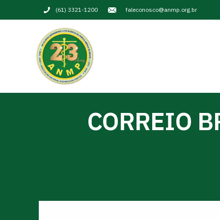
(61) 3321-1200
faleconosco@anmp.org.br
CORREIO B