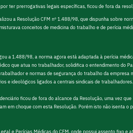
por ter prerrogativas legais específicas, ficou de fora da reso
ualizou a Resolução CFM nº 1.488/98, que dispunha sobre no
misturava conceitos de medicina do trabalho e de perícia méd
ogou a 1.488/98, a norma agora está adaptada à perícia médi
édico que atua no trabalhador, solidifica o entendimento do P
o trabalhador e normas de segurança do trabalho da empresa
e ideológicos ligados a centrais sindicais de trabalhadores.
denciário ficou de fora do alcance da Resolução, uma vez que
ariam em choque com esta Resolução. Porém isto não isenta o 
gal e Perícias Médicas do CFM, onde possui assento fixo e at