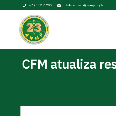
(61) 3321-1200
faleconosco@anmp.org.br
CFM atualiza re