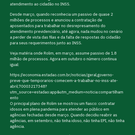
atendimento ao cidadão no INSS.
Desde março, quando reconhecia um passivo de quase 2
milhões de processos e anunciou a contratação de
aposentados para trabalhar no desrepresamento do
atendimento previdenciário, até agora, nada mudou no cenário
a perder de vista das filas e da falta de respostas do cidadão
para seus requerimentos junto ao INSS.
Veja matéria onde Rolim, em março, assume passivo de 1.8
milhão de processos. Agora em outubro o número continua
igual:
https://economia.estadao.com.br/noticias/geral,governo-
preve-que-temporarios-comecem-a-trabalhar-no-inss-ate-
abril,70003217348?
utm_source=estadao:app&utm_medium=noticia:compartilham
ento
O principal plano de Rolim se mostrou um fiasco: contratar
idosos em plena pandemia para atender ao público em
agências fechadas desde março. Quando decidiu reabrir as
agências, em setembro, não tinha idoso, não tinha EPI, não tinha
agência.