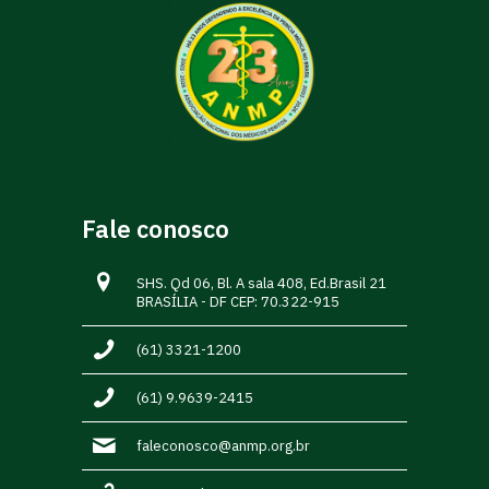
Fale conosco
SHS. Qd 06, Bl. A sala 408, Ed.Brasil 21
BRASÍLIA - DF CEP: 70.322-915
(61) 3321-1200
(61) 9.9639-2415
faleconosco@anmp.org.br