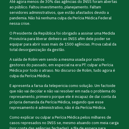
Até agora menos de 30% das agências do INSS foram abertas
ao público. Faltou investimento, planejamento. Faltam
servidores administrativos, que estão afastados devido a
pandemia. Não há nenhuma culpa da Perícia Médica Federal
nessa crise.
O Presidente da República foi obrigado a assinar uma Medida
Provisória para liberar dinheiro ao INSS afim dele poder se
equipar para abrir suas mais de 1500 agências. Prova cabal da
total desorganização da gestão.
A saída de Rolim vem sendo a mesma usada por outros
gestores do passado, em especial na era PT: culpar a Perícia
Médica por todo o atraso. No discurso de Rolim, tudo agora é
culpa da Perícia Médica.
E apresenta a farsa da telepericia como solução. Um factoide
que não vai decolar e não vai resolver em nada o problema do
represamento, primeiro porque ele é incapaz de dar conta da
própria demanda da Perícia Médica, segundo que esse
represamento é administrativo, não é da Perícia Médica.
Como explicar ou culpar a Perícia Médica pelos milhares de
casos represados no INSS se, mesmo atuando com meia carga
(por conta das agências fechadas), a fila de espera para