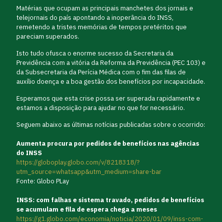
Matérias que ocupam as principais manchetes dos jornais e
telejornais do país apontando a inoperância do INSS,
remetendo a tristes memórias de tempos pretéritos que
pareciam superados.
Isto tudo ofusca o enorme sucesso da Secretaria da
Previdência com a vitória da Reforma da Previdência (PEC 103) e
da Subsecretaria da Perícia Médica com o fim das filas de
auxílio doença e a boa gestão dos benefícios por incapacidade.
Esperamos que esta crise possa ser superada rapidamente e
estamos a disposição para ajudar no que for necessário.
Seguem abaixo as últimas notícias publicadas sobre o ocorrido:
Aumenta procura por pedidos de benefícios nas agências
do INSS
https://globoplay.globo.com/v/8218318/?
utm_source=whatsapp&utm_medium=share-bar
Fonte: Globo PLay
INSS: com falhas e sistema travado, pedidos de benefícios
se acumulam e fila de espera chega a meses
https://g1.globo.com/economia/noticia/2020/01/09/inss-com-