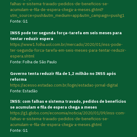
falhas-e-sistema-travado-pedidos-de-beneficios-se-
acumulam-e-fila-de-espera-chega-a-meses.ghtml?
utm_source=push&utm_medium=app&utm_campaign=pushg1
Fonte: G1
INSS pode ter segunda força-tarefa em seis meses para
tentar reduzir espera
https://www1.folha.uol.com.br/mercado/2020/01/inss-pode-
ter-segunda-forca-tarefa-em-seis-meses-para-tentar-reduzir-
espera.shtml
Fonte: Folha de São Paulo
Governo tenta reduzir fila de 1,2 milhão no INSS após
reforma
https://acesso.estadao.com.br/login/estadao-jornal-digital
Fonte: Estadão
INSS: com falhas e sistema travado, pedidos de benefícios
se acumulam e fila de espera chega a meses
https://g1.globo.com/economia/noticia/2020/01/09/inss-com-
falhas-e-sistema-travado-pedidos-de-beneficios-se-
acumulam-e-fila-de-espera-chega-a-meses.ghtml
Fonte: G1