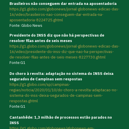
Brasileiros não conseguem dar entrada na aposentadoria
https://g1.globo.com/globonews/jornal-globonews-edicao-das-
16/video/brasileiros-nao-conseguem-dar-entrada-na-
aposentadoria-8224725.ghtml
Fonte: Globo News
Presidente do INSS diz que não há perspectivas de
resolver filas antes de seis meses
https://g1.globo.com/globonews/jornal-globonews-edicao-das-
16/video/presidente-do-inss-diz-que-nao-ha-perspectivas-
de-resolver-filas-antes-de-seis-meses-8227730.ghtml
Fonte:G1
Do choro à revolta: adaptação no sistema do INSS deixa
segurados de Campinas sem respostas
https://g1.globo.com/sp/campinas-
regiao/noticia/2020/01/10/do-choro-a-revolta-adaptacao-no-
sistema-do-inss-deixa-segurados-de-campinas-sem-
respostas.ghtml
Fonte:G1
Cantanhêde: 1,3 milhão de processos estão parados no
INSS
https://g1.globo.com/globonews/globonews-em-