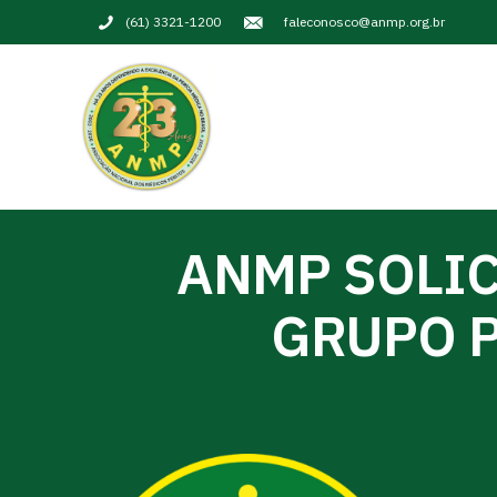
(61) 3321-1200
faleconosco@anmp.org.br
ANMP SOLIC
GRUPO P