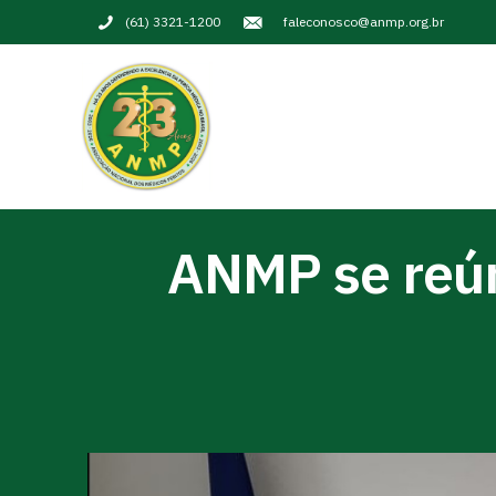
(61) 3321-1200
faleconosco@anmp.org.br
ANMP se reún