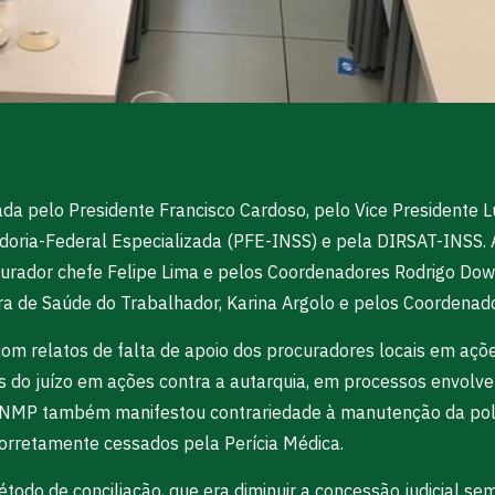
da pelo Presidente Francisco Cardoso, pelo Vice Presidente Lu
adoria-Federal Especializada (PFE-INSS) e pela DIRSAT-INSS.
curador chefe Felipe Lima e pelos Coordenadores Rodrigo Dow
ra de Saúde do Trabalhador, Karina Argolo e pelos Coordena
 relatos de falta de apoio dos procuradores locais em ações 
 do juízo em ações contra a autarquia, em processos envolve
NMP também manifestou contrariedade à manutenção da polít
corretamente cessados pela Perícia Médica.
o de conciliação, que era diminuir a concessão judicial sem 