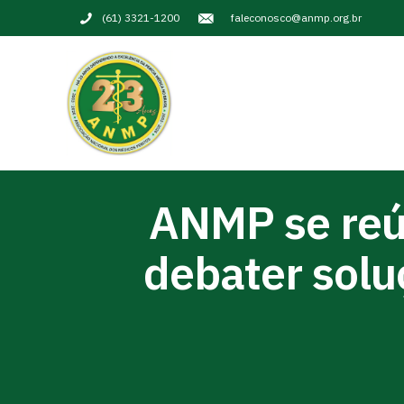
(61) 3321-1200
faleconosco@anmp.org.br
ANMP se reú
debater solu