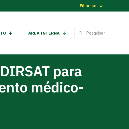
Filiar-se
ATO
ÁREA INTERNA
 DIRSAT para
mento médico-