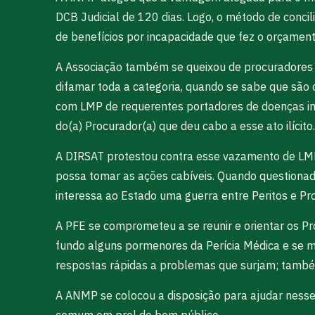
DCB Judicial de 120 dias. Logo, o método de concil
de benefícios por incapacidade que fez o orçament
A Associação também se queixou de procuradores q
difamar toda a categoria, quando se sabe que são 
com LMP de requerentes portadores de doenças inf
do(a) Procurador(a) que deu cabo a esse ato ilícito.
A DIRSAT protestou contra esse vazamento de LMP
possa tomar as ações cabíveis. Quando questionad
interessa ao Estado uma guerra entre Peritos e P
A PFE se comprometeu a se reunir e orientar os Pr
fundo alguns pormenores da Perícia Médica e se m
respostas rápidas a problemas que surjam; também
A ANMP se colocou a disposição para ajudar nesse 
comum em prol do bem público.