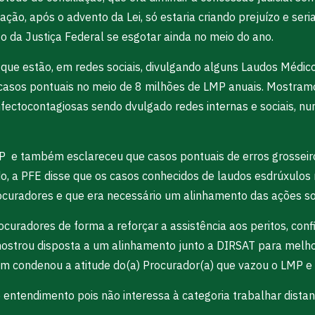
iação, após o advento da Lei, só estaria criando prejuízo e se
o da Justiça Federal se esgotar ainda no meio do ano.
ue estão, em redes sociais, divulgando alguns Laudos Médico
casos pontuais no meio de 8 milhões de LMP anuais. Mostramo
ectocontagiosas sendo dvulgado redes internas e sociais, num
 e também esclareceu que casos pontuais de erros grosseiros
o, a PFE disse que os casos conhecidos de laudos esdrúxulos
rocuradores e que era necessário um alinhamento das ações so
ocuradores de forma a reforçar a assistência aos peritos, co
ostrou disposta a um alinhamento junto a DIRSAT para melhora
 condenou a atitude do(a) Procurador(a) que vazou o LMP e 
entendimento pois não interessa à categoria trabalhar distant