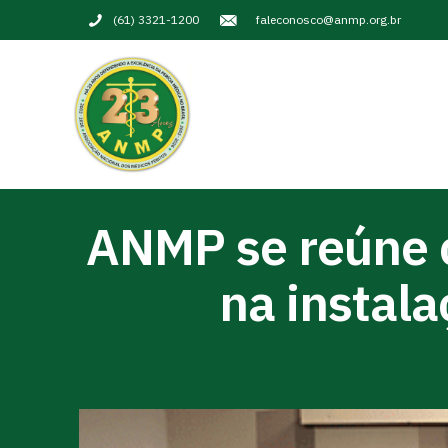
(61) 3321-1200
faleconosco@anmp.org.br
ANMP se reúne 
na instal