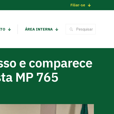
Filiar-se
ATO
ÁREA INTERNA
sso e comparece
sta MP 765