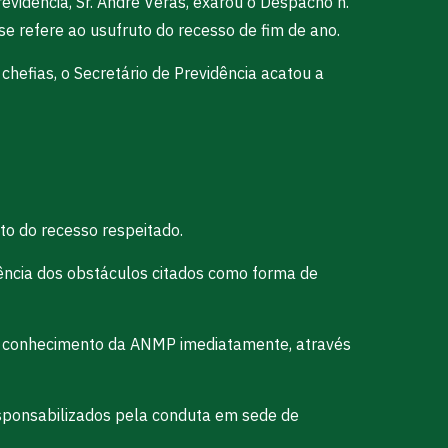
evidência, Sr. André Veras, exarou o Despacho n.
 refere ao usufruto do recesso de fim de ano.
hefias, o Secretário de Previdência acatou a
to do recesso respeitado.
tência dos obstáculos citados como forma de
ao conhecimento da ANMP imediatamente, através
sponsabilizados pela conduta em sede de