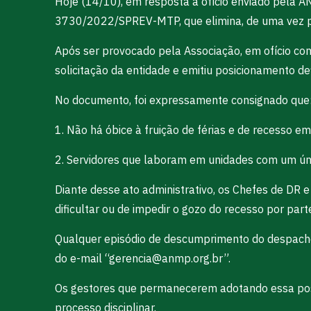
Hoje (14/10), em resposta a ofício enviado pela AN
3730/2022/SPREV-MTP, que elimina, de uma vez por
Após ser provocado pela Associação, em ofício com
solicitação da entidade e emitiu posicionamento def
No documento, foi expressamente consignado que
1. Não há óbice à fruição de férias e de recesso e
2. Servidores que laboram em unidades com um únic
Diante desse ato administrativo, os Chefes de DR 
dificultar ou de impedir o gozo do recesso por part
Qualquer episódio de descumprimento do despacho
do e-mail “
gerencia@anmp.org.br
”.
Os gestores que permanecerem adotando essa post
processo disciplinar.