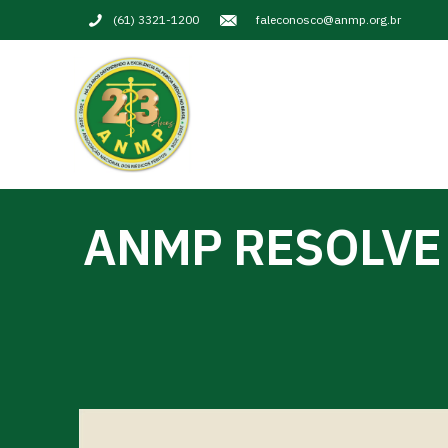
(61) 3321-1200
faleconosco@anmp.org.br
ANMP RESOLVE