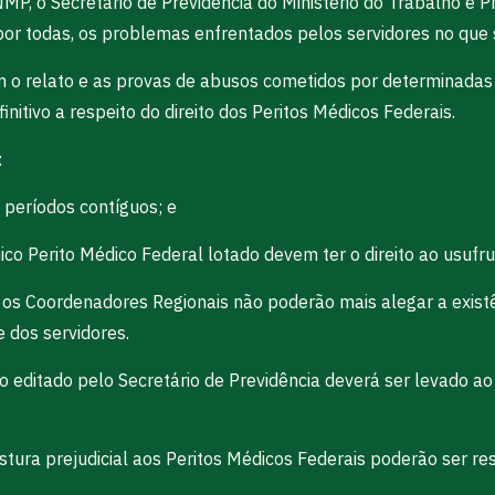
MP, o Secretário de Previdência do Ministério do Trabalho e Pr
 todas, os problemas enfrentados pelos servidores no que se
 o relato e as provas de abusos cometidos por determinadas c
initivo a respeito do direito dos Peritos Médicos Federais.
:
m períodos contíguos; e
o Perito Médico Federal lotado devem ter o direito ao usufru
e os Coordenadores Regionais não poderão mais alegar a exis
e dos servidores.
 editado pelo Secretário de Previdência deverá ser levado 
ura prejudicial aos Peritos Médicos Federais poderão ser re