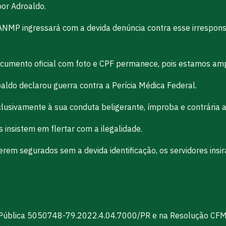
por Adroaldo.
 ANMP ingressará com a devida denúncia contra esse irrespo
cumento oficial com foto e CPF permanece, pois estamos ampar
aldo declarou guerra contra a Perícia Médica Federal.
lusivamente à sua conduta beligerante, ímproba e contrária ao
insistem em flertar com a ilegalidade.
m segurados sem a devida identificação, os servidores insiram
l Pública 5050748-79.2022.4.04.7000/PR e na Resolução CFM n