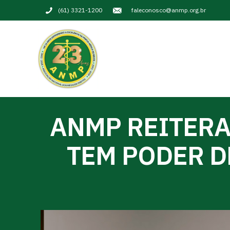
(61) 3321-1200
faleconosco@anmp.org.br
ANMP REITERA
TEM PODER D