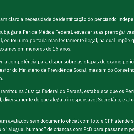
m claro a necessidade de identificação do periciando, indepen
ubjugar a Perícia Médica Federal, esvaziar suas prerrogativas
l, editou uma portaria manifestamente ilegal, na qual impõe 
e exames em menores de 16 anos.
rer, a competência para dispor sobre as etapas do exame per
estor do Ministério da Previdência Social, mas sim do Conselh
o.
tramitou na Justiça Federal do Paraná, estabelece que os Peri
ual, diversamente do que alega o irresponsável Secretário, é a
jam avaliados sem documento oficial com foto e CPF atende s
ndo o “aluguel humano” de crianças com PcD para passar em pe