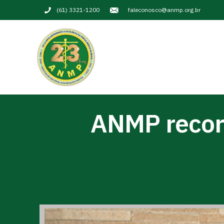
(61) 3321-1200
faleconosco@anmp.org.br
ANMP recorr