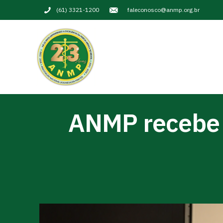
(61) 3321-1200
faleconosco@anmp.org.br
ANMP recebe v