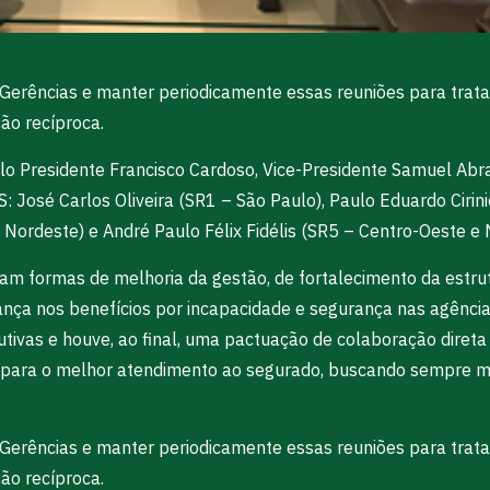
 Gerências e manter periodicamente essas reuniões para tratar
ão recíproca.
o Presidente Francisco Cardoso, Vice-Presidente Samuel Abran
S: José Carlos Oliveira (SR1 – São Paulo), Paulo Eduardo Ciri
Nordeste) e André Paulo Félix Fidélis (SR5 – Centro-Oeste e 
am formas de melhoria da gestão, de fortalecimento da estru
ança nos benefícios por incapacidade e segurança nas agênci
utivas e houve, ao final, uma pactuação de colaboração diret
e para o melhor atendimento ao segurado, buscando sempre me
 Gerências e manter periodicamente essas reuniões para tratar
ão recíproca.