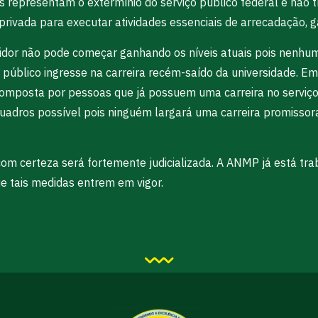
representam o extermínio do serviço público federal e não tr
a privada para executar atividades essenciais de arrecadação, g
idor não pode começar ganhando os níveis atuais pois nenhum
 público ingresse na carreira recém-saído da universidade. Em
composta por pessoas que já possuem uma carreira no serviço p
quadros possível pois ninguém largará uma carreira promissora
om certeza será fortemente judicializada. A ANMP já está tra
que tais medidas entrem em vigor.