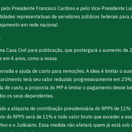
elo Presidente Francisco Cardoso e pelo Vice-Presidente Lui
idades representativas de servidores públicos federais para
ejamento em rede nacional.
:
 e na Casa Civil para publicação, que postergará o aumento d
te em 4 anos, como a nossa.
adia e ajuda de custo para remoções. A ideia é limitar o auxí
sarcimento terá seu valor reduzido progressivamente em 25% ao
da de custo, a proposta do MP é limitar o pagamento desse be
ídos os seus dependentes.
ndo a alíquota de contribuição previdenciária do RPPS de 11%
onto do RPPS será de 11% e todo valor bruto que exceder a es
tivo e o Judiciário. Essa medida não afetará quem já está sob