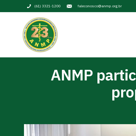
(61) 3321-1200
faleconosco@anmp.org.br
ANMP partic
pro