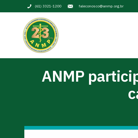
(61) 3321-1200
faleconosco@anmp.org.br
ANMP partici
c