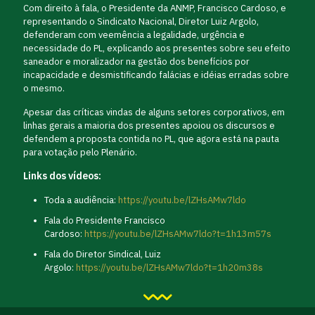
Com direito à fala, o Presidente da ANMP, Francisco Cardoso, e
representando o Sindicato Nacional, Diretor Luiz Argolo,
defenderam com veemência a legalidade, urgência e
necessidade do PL, explicando aos presentes sobre seu efeito
saneador e moralizador na gestão dos benefícios por
incapacidade e desmistificando falácias e idéias erradas sobre
o mesmo.
Apesar das críticas vindas de alguns setores corporativos, em
linhas gerais a maioria dos presentes apoiou os discursos e
defendem a proposta contida no PL, que agora está na pauta
para votação pelo Plenário.
Links dos vídeos:
Toda a audiência:
https://youtu.be/lZHsAMw7ldo
Fala do Presidente Francisco
Cardoso:
https://youtu.be/lZHsAMw7ldo?t=1h13m57s
Fala do Diretor Sindical, Luiz
Argolo:
https://youtu.be/lZHsAMw7ldo?t=1h20m38s