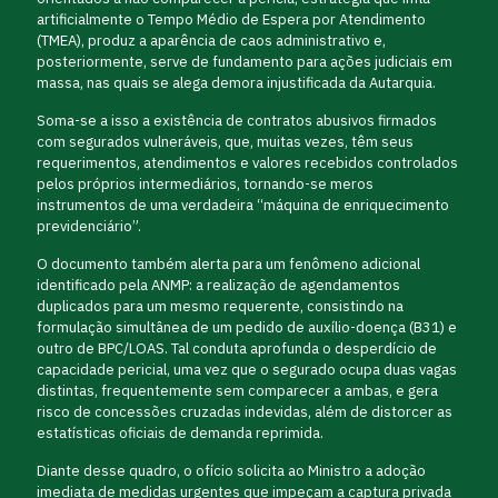
artificialmente o Tempo Médio de Espera por Atendimento
(TMEA), produz a aparência de caos administrativo e,
posteriormente, serve de fundamento para ações judiciais em
massa, nas quais se alega demora injustificada da Autarquia.
Soma-se a isso a existência de contratos abusivos firmados
com segurados vulneráveis, que, muitas vezes, têm seus
requerimentos, atendimentos e valores recebidos controlados
pelos próprios intermediários, tornando-se meros
instrumentos de uma verdadeira “máquina de enriquecimento
previdenciário”.
O documento também alerta para um fenômeno adicional
identificado pela ANMP: a realização de agendamentos
duplicados para um mesmo requerente, consistindo na
formulação simultânea de um pedido de auxílio-doença (B31) e
outro de BPC/LOAS. Tal conduta aprofunda o desperdício de
capacidade pericial, uma vez que o segurado ocupa duas vagas
distintas, frequentemente sem comparecer a ambas, e gera
risco de concessões cruzadas indevidas, além de distorcer as
estatísticas oficiais de demanda reprimida.
Diante desse quadro, o ofício solicita ao Ministro a adoção
imediata de medidas urgentes que impeçam a captura privada