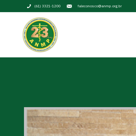
(61) 3321-1200
faleconosco@anmp.org.br