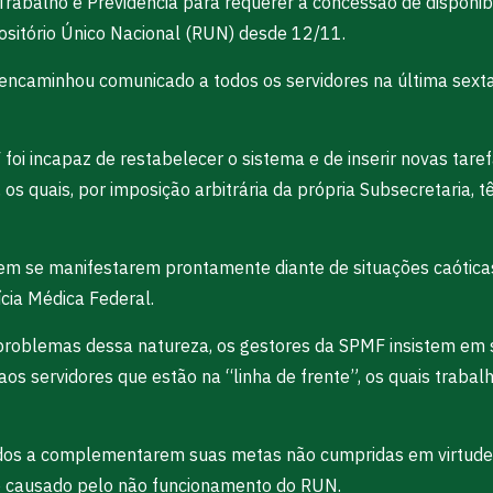
 Trabalho e Previdência para requerer a concessão de disponib
sitório Único Nacional (RUN) desde 12/11.
 encaminhou comunicado a todos os servidores na última sext
oi incapaz de restabelecer o sistema e de inserir novas tare
 os quais, por imposição arbitrária da própria Subsecretaria,
MF em se manifestarem prontamente diante de situações caóti
cia Médica Federal.
roblemas dessa natureza, os gestores da SPMF insistem em se
os servidores que estão na “linha de frente”, os quais trab
os a complementarem suas metas não cumpridas em virtude d
co causado pelo não funcionamento do RUN.