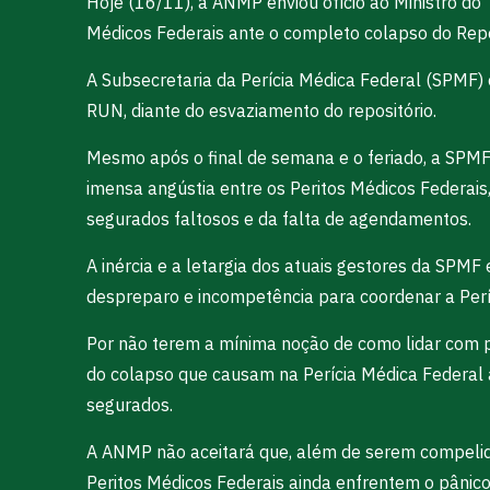
Hoje (16/11), a ANMP enviou ofício ao Ministro do
Médicos Federais ante o completo colapso do Repo
A Subsecretaria da Perícia Médica Federal (SPMF)
RUN, diante do esvaziamento do repositório.
Mesmo após o final de semana e o feriado, a SPMF f
imensa angústia entre os Peritos Médicos Federais,
segurados faltosos e da falta de agendamentos.
A inércia e a letargia dos atuais gestores da SP
despreparo e incompetência para coordenar a Perí
Por não terem a mínima noção de como lidar com p
do colapso que causam na Perícia Médica Federal a
segurados.
A ANMP não aceitará que, além de serem compelid
Peritos Médicos Federais ainda enfrentem o pâni