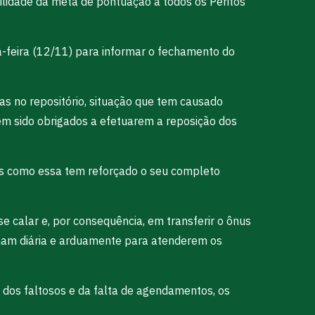
ilidade da meta de pontuação a todos os Peritos
a-feira (12/11) para informar o fechamento do
fas no repositório, situação que tem causado
 têm sido obrigados a efetuarem a reposição dos
cas como essa tem reforçado o seu completo
 calar e, por consequência, em transferir o ônus
alham diária e arduamente para atenderem os
os faltosos e da falta de agendamentos, os