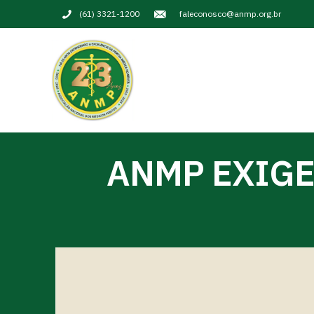
(61) 3321-1200
faleconosco@anmp.org.br
ANMP EXIG