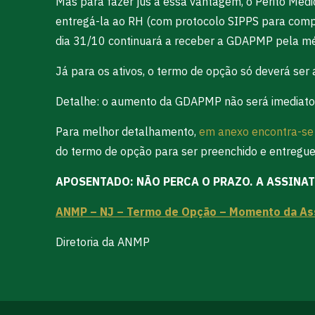
Mas para fazer jus a essa vantagem, o Perito Médi
entregá-la ao RH (com protocolo SIPPS para com
dia 31/10 continuará a receber a GDAPMP pela méd
Já para os ativos, o termo de opção só deverá ser 
Detalhe: o aumento da GDAPMP não será imediato
Para melhor detalhamento,
em anexo encontra-se
do termo de opção para ser preenchido e entregu
APOSENTADO: NÃO PERCA O PRAZO. A ASSINAT
ANMP – NJ – Termo de Opção – Momento da As
Diretoria da ANMP