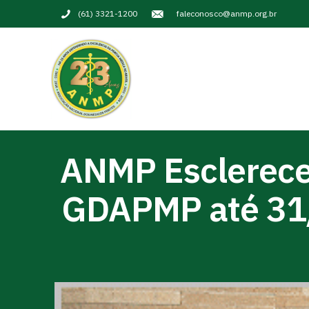
(61) 3321-1200
faleconosco@anmp.org.br
ANMP Esclerece:
GDAPMP até 31/1