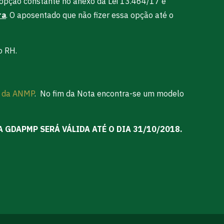
opção constante no anexo da Lei 13.464/17 e
ra
. O aposentado que não fizer essa opção até o
o RH.
o da ANMP
. No fim da Nota encontra-se um modelo
GDAPMP SERÁ VÁLIDA ATÉ O DIA 31/10/2018.