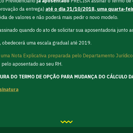
co Previdenciário
já aposentado
PRECISA assinar o termo de 
provação da entrega)
até o dia 31/10/2018, uma quarta-fei
ia de valores e não poderá mais pedir o novo modelo.
assinado quando do ato de solicitar sua aposentadoria junto a
, obedecerá uma escala gradual até 2019.
 uma Nota Explicativa preparada pelo Departamento Jurídic
e pelo aposentado ao seu RH.
URA DO TERMO DE OPÇÃO PARA MUDANÇA DO CÁLCULO DA 
sinatura