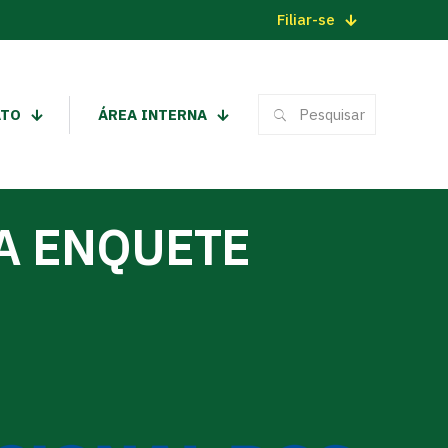
Filiar-se
ATO
ÁREA INTERNA
A ENQUETE