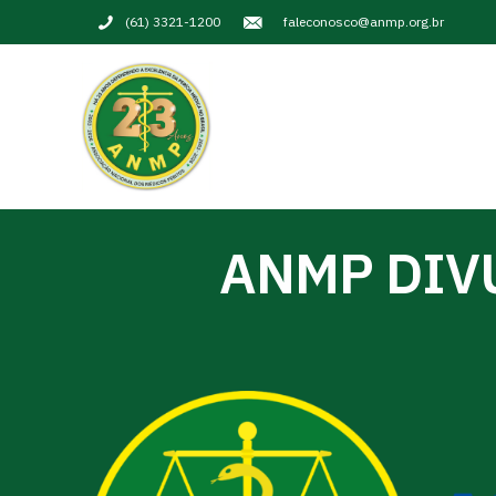
(61) 3321-1200
faleconosco@anmp.org.br
ANMP DIV