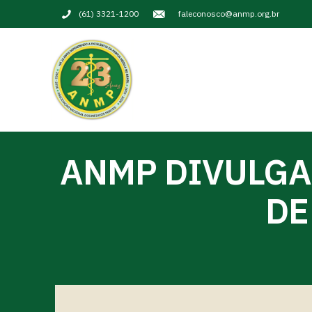
(61) 3321-1200
faleconosco@anmp.org.br
ANMP DIVULGA
DE