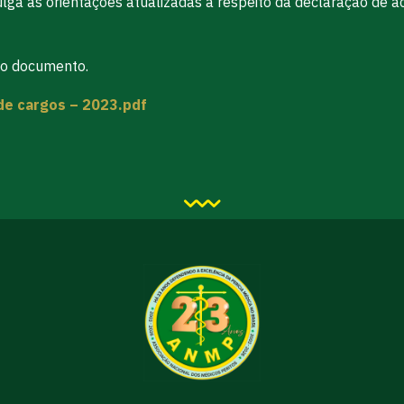
vulga as orientações atualizadas a respeito da declaração de 
 do documento.
de cargos – 2023.pdf