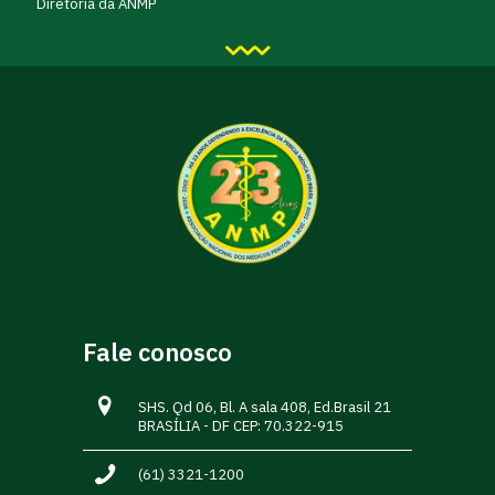
Diretoria da ANMP
Fale conosco
SHS. Qd 06, Bl. A sala 408, Ed.Brasil 21
BRASÍLIA - DF CEP: 70.322-915
(61) 3321-1200