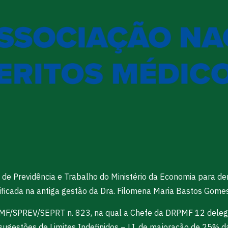
l de Previdência e Trabalho do Ministério da Economia para de
rificada na antiga gestão da Dra. Filomena Maria Bastos Gomes
 SPMF/SPREV/SEPRT n. 823, na qual a Chefe da DRPMF 12 deleg
ugestões de Limites Indefinidos – LI, de majoração de 25% 