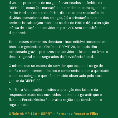
diversos problemas de má gestão verificados no âmbito da
DRPMF 20, como (i) a marcação de atendimentos na agenda de
Perito Médico Federal de férias, (ii) o atraso na resolução de
dúvidas operacionais dos colegas, (iii) a orientação para que
perícias iniciais sejam inseridas na aba do PRBI e (iv) a alteração
inócua de lotação de servidores para APS sem consultórios
disponíveis.
Todos esses elementos denotam a inacreditável incapacidade
técnica e gerencial do Chefe da DRPMF 20, os quais têm
ocasionado graves prejuízos aos servidores lotados no âmbito
dessa regional e aos segurados da Previdência Social.
O mínimo que se espera do servidor que ocupa tal cargo de
chefia é conhecimento técnico e compromisso com a qualidade
e com os colegas, o que não tem sido observado pelo atual
gestor da DRPMF 20.
Por fim, a Associação solicitou a apuração dos fatos e da
responsabilidade dos envolvidos, de modo a garantir que o
fluxo da Perícia Médica Federal na região seja devidamente
regularizado.
Ofício ANMP 136 – SEPRT – Fernando Rossetto Filho