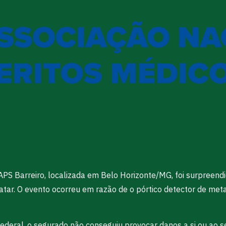
 APS Barreiro, localizada em Belo Horizonte/MG, foi surpreen
ar. O evento ocorreu em razão de o pórtico detector de metal
ederal, o segurado não conseguiu provocar danos a si ou ao ser