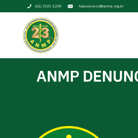
(61) 3321-1200
faleconosco@anmp.org.br
ANMP DENUNC