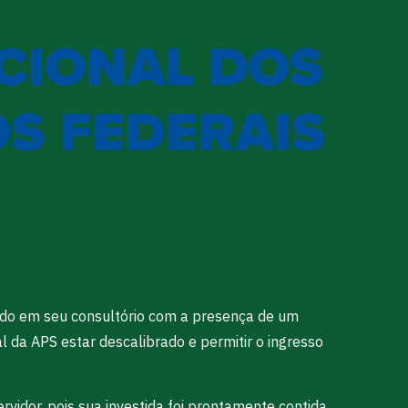
dido em seu consultório com a presença de um
 da APS estar descalibrado e permitir o ingresso
vidor, pois sua investida foi prontamente contida.