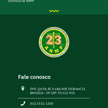
Diretoria da ANMP
Fale conosco
SHS. Qd 06, Bl. A sala 408, Ed.Brasil 21
BRASÍLIA - DF CEP: 70.322-915
(61) 3321-1200