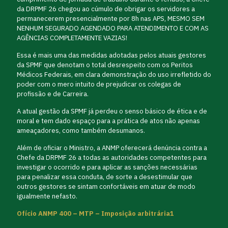
da DRPMF 26 chegou ao cúmulo de obrigar os servidores a
permanecerem presencialmente por 8h nas APS, MESMO SEM
NENHUM SEGURADO AGENDADO PARA ATENDIMENTO E COM AS
AGÊNCIAS COMPLETAMENTE VAZIAS!
Essa é mais uma das medidas adotadas pelos atuais gestores
da SPMF que denotam o total desrespeito com os Peritos
Médicos Federais, em clara demonstração do uso irrefletido do
poder com o mero intuito de prejudicar os colegas de
profissão e de Carreira.
A atual gestão da SPMF já perdeu o senso básico de ética e de
moral e tem dado espaço para a prática de atos não apenas
ameaçadores, como também desumanos.
Além de oficiar o Ministro, a ANMP oferecerá denúncia contra a
Chefe da DRPMF 26 a todas as autoridades competentes para
investigar o ocorrido e para aplicar as sanções necessárias
para penalizar essa conduta, de sorte a desestimular que
outros gestores se sintam confortáveis em atuar de modo
igualmente nefasto.
Ofício ANMP 400 – MTP – Imposição arbitrária1