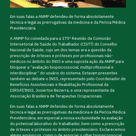
Em suas falas a ANMP defendeu de forma absolutamente
técnica e legal as prerrogativas da medicina e da Perícia Médica
Previdenciária
A ANMP foi convidada para a 175º Reunião da Comissão
Intersetorial de Saúde do Trabalhador (CISTT) do Conselho
Nacional de Saúde, cujo um dos temas era a questão da
prescrição de órteses e próteses por profissionais não-
médicos no âmbito do INSS e uma suposta ação da ANMP para
bloquear a “avaliação biopsicossocial, multiprofissional e
interdisciplinar” do usuário do sistema. Estavam presentes
também ao debate o INSS, representado pelo Coordenador de
Benefícios Assistenciais e Reabilitação Profissional da
DIRSAT/INSS, Josierton Bezerra, e uma representante da
Associação Brasileira de Terapeutas Ocupacionais.
Em suas falas a ANMP defendeu de forma absolutamente
técnica e legal as prerrogativas da medicina e da Perícia Médica
Previdenciária, em especial a nossa exclusividade na avaliação
do potencial laborativo do trabalhador, bem como a prescrição
de órteses e próteses no âmbito previdenciário. Esclarecemos
alguns equívocos, como o de associar o olhar biopsicossocial