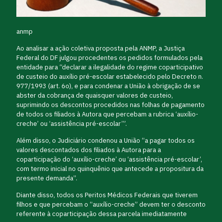
anmp
Ao analisar a ação coletiva proposta pela ANMP, a Justiça
Federal do DF julgou procedentes os pedidos formulados pela
entidade para “declarar a ilegalidade do regime coparticipativo
de custeio do auxílio pré-escolar estabelecido pelo Decreto n.
977/1993 (art. 6o), e para condenar a União à obrigação de se
abster da cobrança de quaisquer valores de custeio,
suprimindo os descontos procedidos nas folhas de pagamento
de todos os filiados à Autora que percebam a rubrica ‘auxílio-
creche’ ou ‘assistência pré-escolar’”.
Além disso, o Judiciário condenou a União “a pagar todos os
valores descontados dos filiados à Autora para a
coparticipação do ‘auxílio-creche’ ou ‘assistência pré-escolar’,
com termo inicial no quinquênio que antecede a propositura da
presente demanda”.
Diante disso, todos os Peritos Médicos Federais que tiverem
filhos e que percebam o “auxílio-creche” devem ter o desconto
referente à coparticipação dessa parcela imediatamente