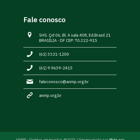
Fale conosco
SHS. Qd 06, Bl. A sala 408, Ed.Brasil 21
BRASÍLIA - DF CEP: 70.322-915
(61) 3321-1200
(61) 9.9639-2415
faleconosco@anmp.org.br
anmp.org.br
ANMP - Direitos reservados @2025 | Desenvolvido por
8bits.pro