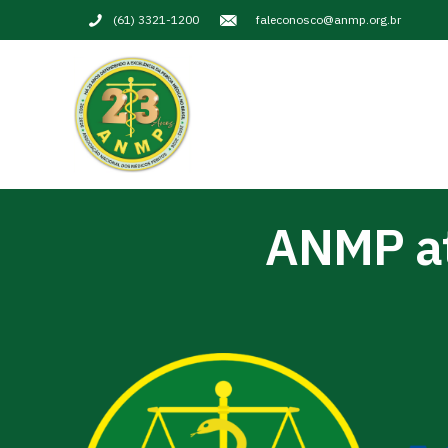
(61) 3321-1200
faleconosco@anmp.org.br
ANMP at