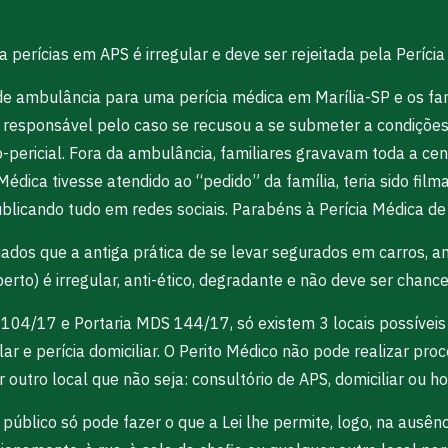
perícias em APS é irregular e deve ser rejeitada pela Perícia
 ambulância para uma perícia médica em Marília-SP e os famili
 responsável pelo caso se recusou a se submeter a condições 
pericial. Fora da ambulância, familiares gravavam toda a ce
édica tivesse atendido ao “pedido” da família, teria sido fi
ublicando tudo em redes sociais. Parabéns à Perícia Médica de 
os que a antiga prática de se levar segurados em carros, am
rto) é irregular, anti-ético, degradante e não deve ser chanc
104/17 e Portaria MDS 144/17, só existem 3 locais possíveis 
lar e perícia domiciliar. O Perito Médico não pode realizar pro
utro local que não seja: consultório de APS, domiciliar ou hos
r público só pode fazer o que a Lei lhe permite, logo, na ausê