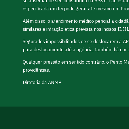
se ausentar de seu consultório na APS e ir ao estac
especificada em lei pode gerar até mesmo um Proces
Além disso, o atendimento médico pericial a cidad
similares é infração ética prevista nos incisos II, II
Segurados impossibilitados de se deslocarem à APS
para deslocamento até a agência, também há condi
Qualquer pressão em sentido contrário, o Perito 
providências.
Diretoria da ANMP