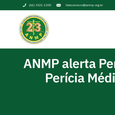
(61) 3321-1200
faleconosco@anmp.org.br
ANMP alerta Per
Perícia Méd