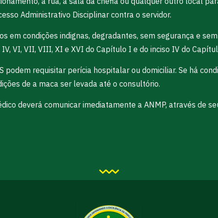
ionamento, à rua, à sala da chefia ou qualquer outro local par
so Administrativo Disciplinar contra o servidor.
ãos em condições indignas, degradantes, sem segurança e sem 
I, IV, VI, VII, VIII, XI e XVI do Capítulo I e do inciso IV do Capí
 podem requisitar perícia hospitalar ou domiciliar. Se há co
ções de a maca ser levada até o consultório.
Médico deverá comunicar imediatamente a ANMP, através de se