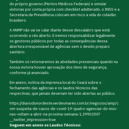
do próprio governo (Peritos Médicos Federais) e simular
vistorias por conta própria com checklist adulterado, o INSS e a
Secretaria de Previdência colocam em risco a vida do cidadão
brasileiro.
A ANMP não vai se calar diante desse descalabro que está
ocorrendo a céu aberto. E iremos responsabilizar legalmente
os gestores públicos por todas as consequências dessa
abertura irresponsável de agências sem o devido preparo
sanitário.
Também só retornaremos às atividades presenciais quando na
nossa vistoria houver aprovação dos itens de segurança,
conforme já anunciado.
Em anexo, notícia da imprensa local do Ceará sobre o
fechamento das agências e os laudos técnicos das
respectivas, que jamais deveriam ter sido abertas ao público.
https://diariodonordeste.verdesmares.com.br/negocios/amp/c
om-suspeita-de-casos-de-covid-19-quatro-agencias-do-inss-
nao-voltam-a-abrir-na-proxima-semana-1.2990250?
__twitter_impression=true
Seguem em anexo os Laudos Técnicos: