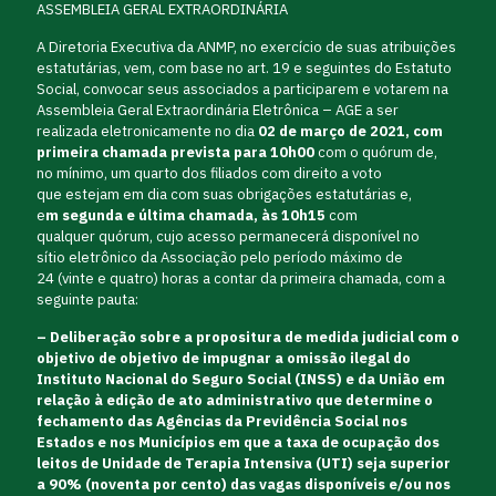
ASSEMBLEIA GERAL EXTRAORDINÁRIA
A Diretoria Executiva da ANMP, no exercício de suas atribuições
estatutárias, vem, com base no art. 19 e seguintes do Estatuto
Social, convocar seus associados a participarem e votarem na
Assembleia Geral Extraordinária Eletrônica – AGE a ser
realizada eletronicamente no dia
02 de março de 2021, com
primeira
chamada prevista para 10h00
com o quórum de,
no mínimo, um quarto dos filiados com direito a voto
que estejam em dia com suas obrigações estatutárias e,
e
m
segunda e última chamada, às 10h15
com
qualquer quórum, cujo acesso permanecerá disponível no
sítio eletrônico da Associação pelo período máximo de
24 (vinte e quatro) horas a contar da primeira chamada, com a
seguinte pauta:
– Deliberação sobre a propositura de medida judicial com o
objetivo de objetivo de impugnar a omissão ilegal do
Instituto Nacional do Seguro Social (INSS) e da União em
relação à edição de ato administrativo que determine o
fechamento das Agências da Previdência Social nos
Estados e nos Municípios em que a taxa de ocupação dos
leitos de Unidade de Terapia Intensiva (UTI) seja superior
a 90% (noventa por cento) das vagas disponíveis e/ou nos