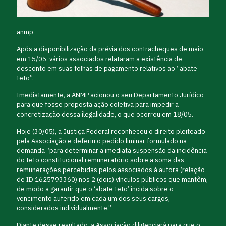
anmp
Após a disponibilização da prévia dos contracheques de maio,
em 15/05, vários associados relataram a existência de
desconto em suas folhas de pagamento relativos ao “abate
teto”.
Imediatamente, a ANMP acionou o seu Departamento Jurídico
para que fosse proposta ação coletiva para impedir a
concretização dessa ilegalidade, o que ocorreu em 18/05.
Hoje (30/05), a Justiça Federal reconheceu o direito pleiteado
pela Associação e deferiu o pedido liminar formulado na
demanda “para determinar a imediata suspensão da incidência
do teto constitucional remuneratório sobre a soma das
remunerações percebidas pelos associados à autora (relação
de ID 1625793360) nos 2 (dois) vínculos públicos que mantêm,
de modo a garantir que o ‘abate teto’ incida sobre o
vencimento auferido em cada um dos seus cargos,
considerados individualmente.”
Diante desse resultado, a Associação diligenciará para que o