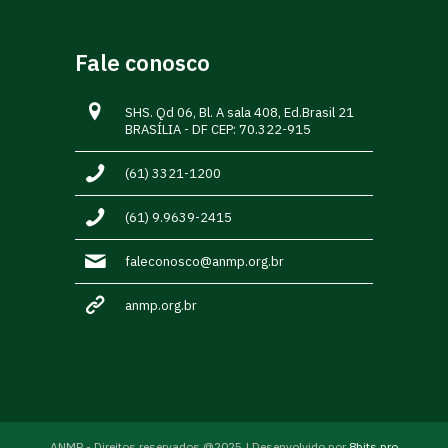
Fale conosco
SHS. Qd 06, Bl. A sala 408, Ed.Brasil 21
BRASÍLIA - DF CEP: 70.322-915
(61) 3321-1200
(61) 9.9639-2415
faleconosco@anmp.org.br
anmp.org.br
ANMP - Direitos reservados @2025 | Desenvolvido por
8bits.pro